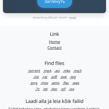
Заглянуть
Advertising $50 per month •
email
Link
Home
Contact
Find files
.torrent
.mp4
.avi
.mkv
.mp3
.zip
.rar
.pdf
.exe
.jpg
.png
.mov
.wmv
.flac
.wav
.7z
.txt
.doc
.gif
.iso
Laadi alla ja leia kõik failid