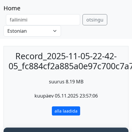
Home
otsingu
Record_2025-11-05-22-42-
05_fc884cf2a885a0e97c700c7
suurus 8.19 MB
kuupäev 05.11.2025 23:57:06
alla laadida