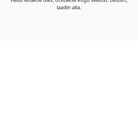
Failid leitakse üles, otsitakse kogu veebist. Leidsin,
laadin alla.