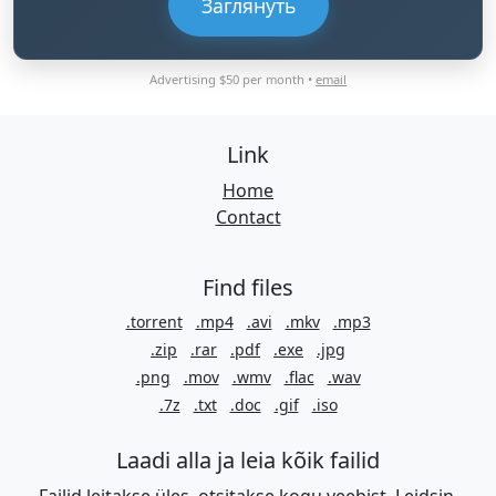
Заглянуть
Advertising $50 per month •
email
Link
Home
Contact
Find files
.torrent
.mp4
.avi
.mkv
.mp3
.zip
.rar
.pdf
.exe
.jpg
.png
.mov
.wmv
.flac
.wav
.7z
.txt
.doc
.gif
.iso
Laadi alla ja leia kõik failid