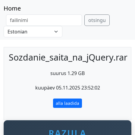
Home
otsingu
Sozdanie_saita_na_jQuery.rar
suurus 1.29 GB
kuupäev 05.11.2025 23:52:02
alla laadida
RAZULA