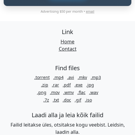
Advertising $50 per month •
email
Link
Home
Contact
Find files
.torrent
.mp4
.avi
.mkv
.mp3
.zip
.rar
.pdf
.exe
.jpg
.png
.mov
.wmv
.flac
.wav
.7z
.txt
.doc
.gif
.iso
Laadi alla ja leia kõik failid
Failid leitakse üles, otsitakse kogu veebist. Leidsin,
laadin alla.