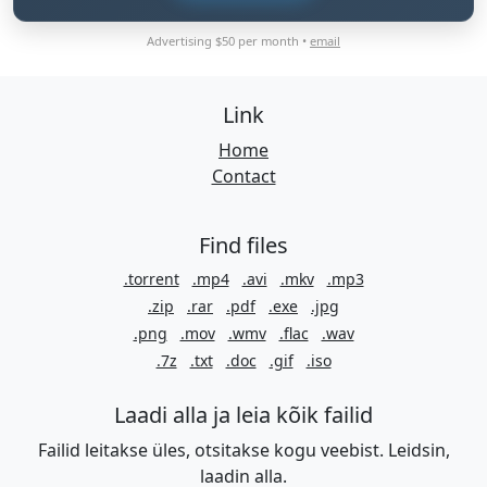
Advertising $50 per month •
email
Link
Home
Contact
Find files
.torrent
.mp4
.avi
.mkv
.mp3
.zip
.rar
.pdf
.exe
.jpg
.png
.mov
.wmv
.flac
.wav
.7z
.txt
.doc
.gif
.iso
Laadi alla ja leia kõik failid
Failid leitakse üles, otsitakse kogu veebist. Leidsin,
laadin alla.