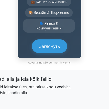
💼 Бизнес & Финансы
🎨 Дизайн & Творчество
🗣️ Языки &
Коммуникации
Заглянуть
Advertising $50 per month •
email
di alla ja leia kõik failid
lid leitakse üles, otsitakse kogu veebist.
dsin, laadin alla.