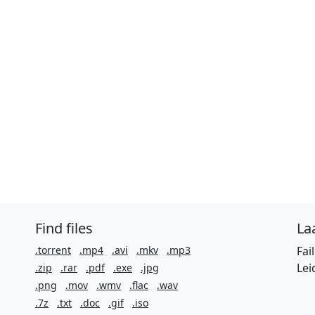
Find files
Laa
.torrent
.mp4
.avi
.mkv
.mp3
Fai
Lei
.zip
.rar
.pdf
.exe
.jpg
.png
.mov
.wmv
.flac
.wav
.7z
.txt
.doc
.gif
.iso