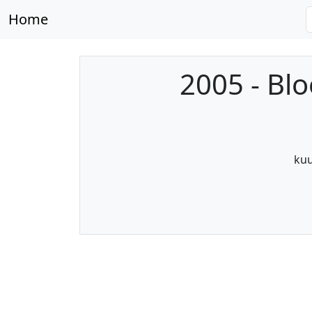
Home
2005 - Bl
kuu