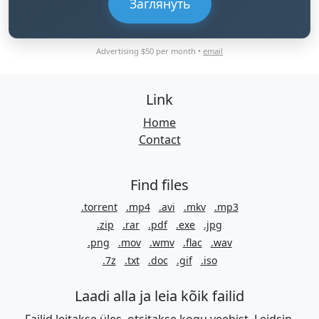
Заглянуть
Advertising $50 per month •
email
Link
Home
Contact
Find files
.torrent
.mp4
.avi
.mkv
.mp3
.zip
.rar
.pdf
.exe
.jpg
.png
.mov
.wmv
.flac
.wav
.7z
.txt
.doc
.gif
.iso
Laadi alla ja leia kõik failid