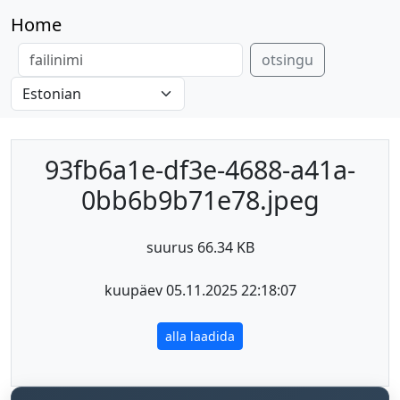
Home
otsingu
93fb6a1e-df3e-4688-a41a-
0bb6b9b71e78.jpeg
suurus 66.34 KB
kuupäev 05.11.2025 22:18:07
alla laadida