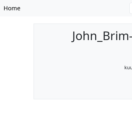
Home
John_Brim
kuu