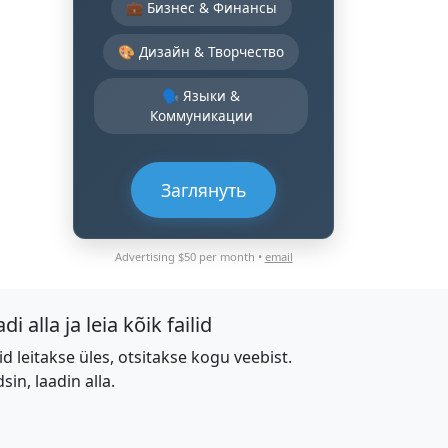
💼 Бизнес & Финансы
🎨 Дизайн & Творчество
🗣️ Языки &
Коммуникации
Заглянуть
Advertising $50 per month •
email
di alla ja leia kõik failid
lid leitakse üles, otsitakse kogu veebist.
dsin, laadin alla.