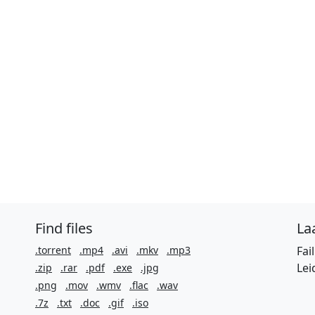
Find files
Laa
.torrent
.mp4
.avi
.mkv
.mp3
Fai
Lei
.zip
.rar
.pdf
.exe
.jpg
.png
.mov
.wmv
.flac
.wav
.7z
.txt
.doc
.gif
.iso