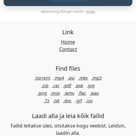
Advertising $50 per month •
email
Link
Home
Contact
Find files
.torrent
.mp4
.avi
.mkv
.mp3
.zip
.rar
.pdf
.exe
.jpg
.png
.mov
.wmv
.flac
.wav
.7z
.txt
.doc
.gif
.iso
Laadi alla ja leia kõik failid
Failid leitakse üles, otsitakse kogu veebist. Leidsin,
laadin alla.