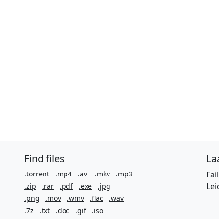
Find files
Laa
.torrent
.mp4
.avi
.mkv
.mp3
Fai
Lei
.zip
.rar
.pdf
.exe
.jpg
.png
.mov
.wmv
.flac
.wav
.7z
.txt
.doc
.gif
.iso