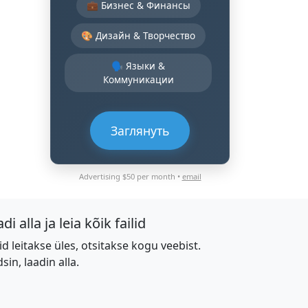
💼 Бизнес & Финансы
🎨 Дизайн & Творчество
🗣️ Языки &
Коммуникации
Заглянуть
Advertising $50 per month •
email
di alla ja leia kõik failid
lid leitakse üles, otsitakse kogu veebist.
dsin, laadin alla.