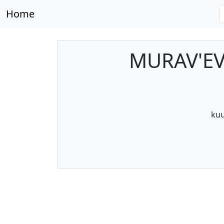
Home
MURAV'EV
kuu