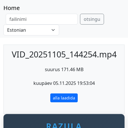
Home
otsingu
VID_20251105_144254.mp4
suurus 171.46 MB
kuupäev 05.11.2025 19:53:04
alla laadida
RAZULA