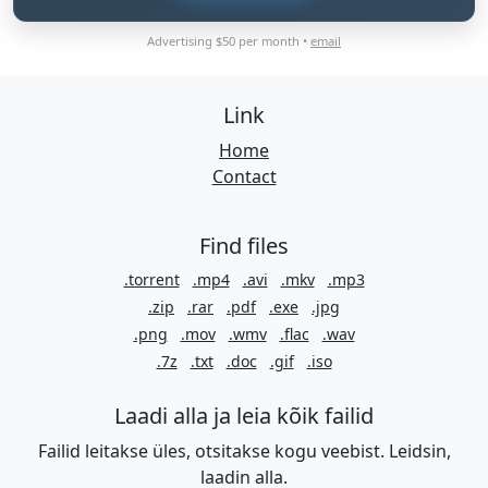
Advertising $50 per month •
email
Link
Home
Contact
Find files
.torrent
.mp4
.avi
.mkv
.mp3
.zip
.rar
.pdf
.exe
.jpg
.png
.mov
.wmv
.flac
.wav
.7z
.txt
.doc
.gif
.iso
Laadi alla ja leia kõik failid
Failid leitakse üles, otsitakse kogu veebist. Leidsin,
laadin alla.