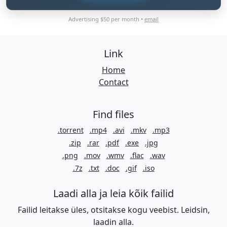
Advertising $50 per month •
email
Link
Home
Contact
Find files
.torrent
.mp4
.avi
.mkv
.mp3
.zip
.rar
.pdf
.exe
.jpg
.png
.mov
.wmv
.flac
.wav
.7z
.txt
.doc
.gif
.iso
Laadi alla ja leia kõik failid
Failid leitakse üles, otsitakse kogu veebist. Leidsin,
laadin alla.