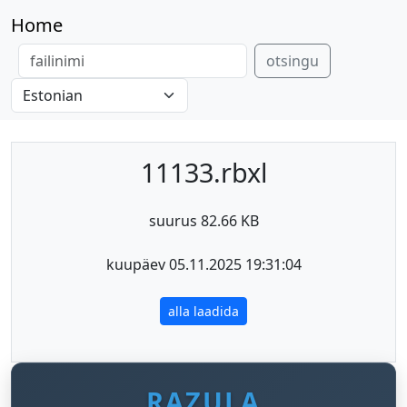
Home
otsingu
11133.rbxl
suurus 82.66 KB
kuupäev 05.11.2025 19:31:04
alla laadida
RAZULA