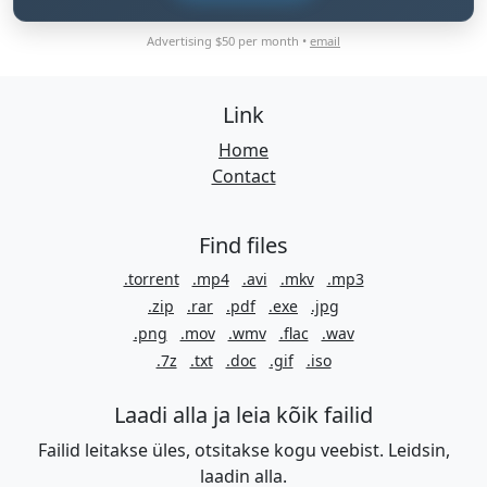
Advertising $50 per month •
email
Link
Home
Contact
Find files
.torrent
.mp4
.avi
.mkv
.mp3
.zip
.rar
.pdf
.exe
.jpg
.png
.mov
.wmv
.flac
.wav
.7z
.txt
.doc
.gif
.iso
Laadi alla ja leia kõik failid
Failid leitakse üles, otsitakse kogu veebist. Leidsin,
laadin alla.