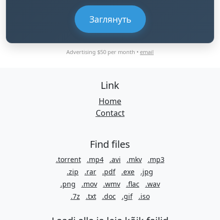
Заглянуть
Advertising $50 per month •
email
Link
Home
Contact
Find files
.torrent
.mp4
.avi
.mkv
.mp3
.zip
.rar
.pdf
.exe
.jpg
.png
.mov
.wmv
.flac
.wav
.7z
.txt
.doc
.gif
.iso