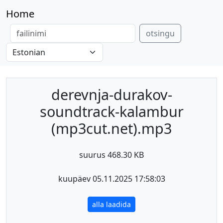
Home
otsingu
derevnja-durakov-
soundtrack-kalambur
(mp3cut.net).mp3
suurus 468.30 KB
kuupäev 05.11.2025 17:58:03
alla laadida