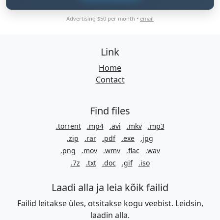
Advertising $50 per month •
email
Link
Home
Contact
Find files
.torrent
.mp4
.avi
.mkv
.mp3
.zip
.rar
.pdf
.exe
.jpg
.png
.mov
.wmv
.flac
.wav
.7z
.txt
.doc
.gif
.iso
Laadi alla ja leia kõik failid
Failid leitakse üles, otsitakse kogu veebist. Leidsin,
laadin alla.