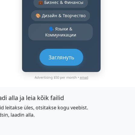
💼 Бизнес & Финансы
🎨 Дизайн & Творчество
🗣️ Языки &
Коммуникации
Заглянуть
Advertising $50 per month •
email
di alla ja leia kõik failid
lid leitakse üles, otsitakse kogu veebist.
dsin, laadin alla.