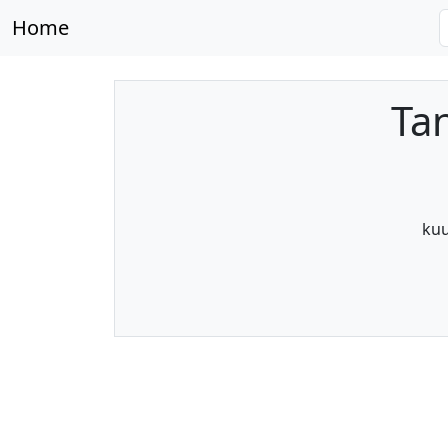
Home
Ta
kuu