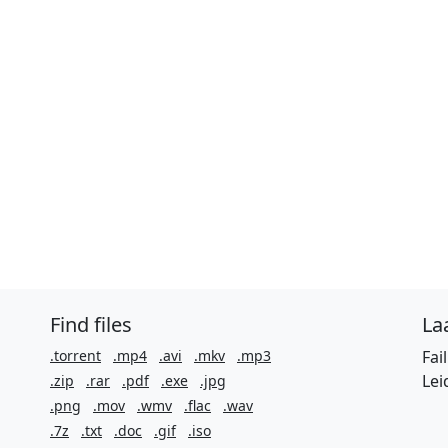
Find files
Laa
.torrent
.mp4
.avi
.mkv
.mp3
Fai
Lei
.zip
.rar
.pdf
.exe
.jpg
.png
.mov
.wmv
.flac
.wav
.7z
.txt
.doc
.gif
.iso